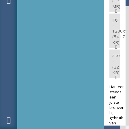
(1.31
MB)
jpg
-
1200x1
(541.71
KB)
alto
-
(22
KB)
Hanteer
steeds
een
juiste
bronverme
bij
gebruik
van
deze