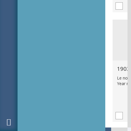
1903
Le nouv
Year n