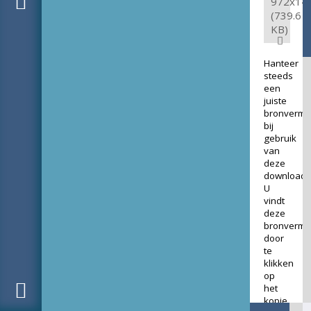
972x14
(739.6
KB)
Hanteer
steeds
een
juiste
bronverme
bij
gebruik
van
deze
download.
U
vindt
deze
bronverme
door
te
klikken
op
het
kopje