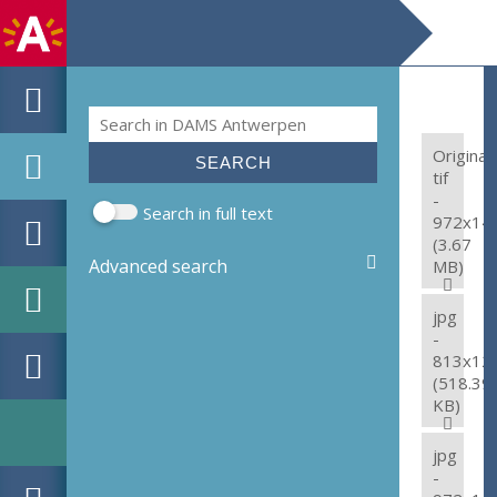
Search
Search form
Original:
tif
-
Search in full text
972x14
(3.67
Advanced search
MB)
jpg
-
813x12
(518.39
KB)
jpg
-