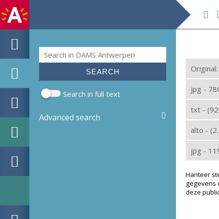
De
Search
Search form
Original
jpg - 7
Search in full text
txt - (9
Advanced search
alto - (
jpg - 1
Hanteer st
gegevens d
deze public