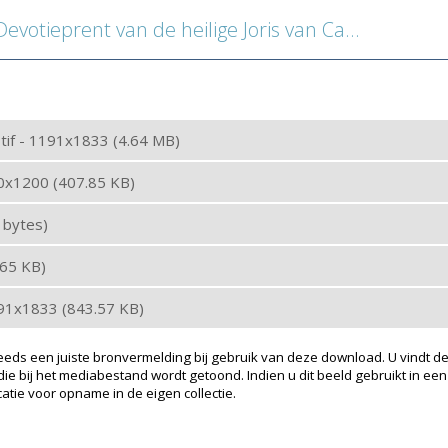
votieprent van de heilige Joris van Cappadocië
: tif - 1191x1833 (4.64 MB)
80x1200 (407.85 KB)
2 bytes)
2.65 KB)
191x1833 (843.57 KB)
eeds een juiste bronvermelding bij gebruik van deze download. U vindt de
ie bij het mediabestand wordt getoond. Indien u dit beeld gebruikt in een
atie voor opname in de eigen collectie.