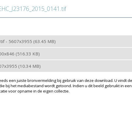
C_J23176_2015_0141.tif
: tif - 5607x3955 (63.45 MB)
200x846 (516.33 KB)
607x3955 (10.34 MB)
eeds een juiste bronvermelding bij gebruik van deze download. U vindt de
ie bij het mediabestand wordt getoond. Indien u dit beeld gebruikt in een
atie voor opname in de eigen collectie.