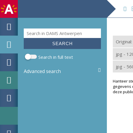
EH
Search
Search form
Original
jpg - 1
Search in full text
jpg - 5
Advanced search
Hanteer st
gegevens d
deze public