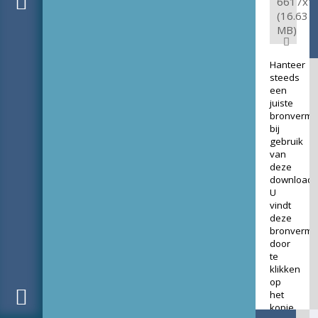
6617x1
(16.63
MB)
Hanteer
steeds
een
juiste
bronverme
bij
gebruik
van
deze
download.
U
vindt
deze
bronverme
door
te
klikken
op
het
kopje