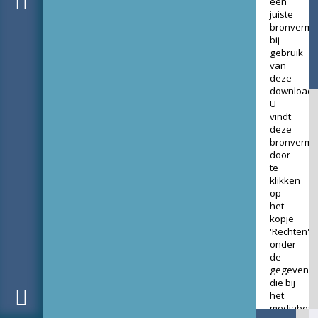
een
juiste
bronverme
bij
gebruik
van
deze
download.
U
vindt
deze
bronverme
door
te
klikken
op
het
kopje
'Rechten'
onder
de
gegevens
die bij
het
mediabest