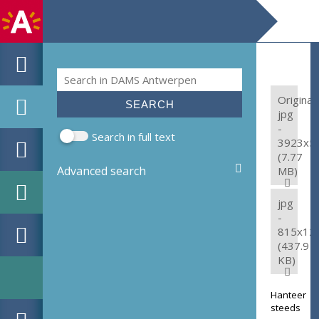
Search
Search form
Original:
jpg
-
Search in full text
3923x5
(7.77
Advanced search
MB)
jpg
-
815x12
(437.9
KB)
Hanteer
steeds