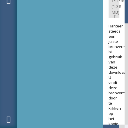
1919x2
(1.38
MB)
Hanteer
steeds
een
juiste
bronverme
bij
gebruik
van
deze
download.
U
vindt
deze
bronverme
door
te
klikken
op
het
kopje