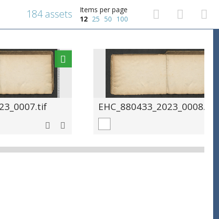
Items per page
184 assets
12
25
50
100
3_0007.tif
EHC_880433_2023_0008.tif