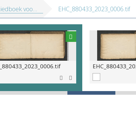
dboek voor Dorothea de Berti]
EHC_880433_2023_0006.tif
_880433_2023_0006.tif
EHC_880433_202