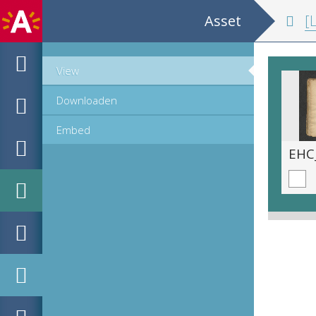
Asset
[Lie
View
Downloaden
Embed
EHC_880433_2023_0005.tif
EHC