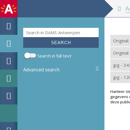
Adresb
Search
Search form
Original
Original:
Search in full text
jpg - 3
Advanced search
jpg - 1
Hanteer st
gegevens d
deze public