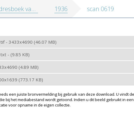
oek van de stad en de provincie Antwerpen
1936
scan 0619
: tif - 3433x4690 (46.07 MB)
 txt - (9.85 KB)
433x4690 (4.89 MB)
200x1639 (773.17 KB)
eeds een juiste bronvermelding bij gebruik van deze download. U vindt de
ie bij het mediabestand wordt getoond. Indien u dit beeld gebruikt in een
atie voor opname in de eigen collectie.