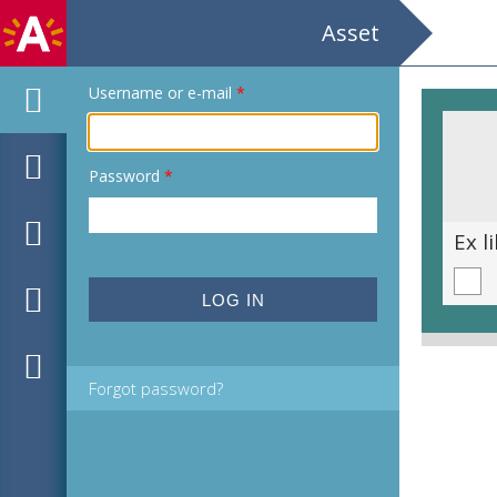
Asset
Username or e-mail
*
Password
*
Ex libris voor Kr. Strijd door Jan C. Maas
Forgot password?