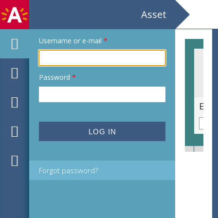
Asset
Username or e-mail
*
Password
*
Ex libris voor Pol Leclercq door Charles Sclosse
Forgot password?