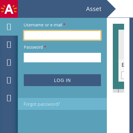
Asset
Username or e-mail
*
Password
*
Ex libris voor Sara Solten door Else Hassebrièr
Forgot password?