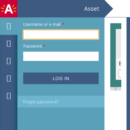
Asset
Username or e-mail
*
Password
*
Ex libris voor Lluis Fabrecas door J.R.
Forgot password?