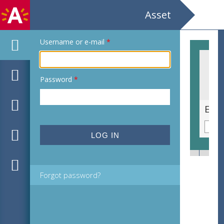
Asset
Username or e-mail
*
Password
*
Ex libris voor Juc. Jiri Lorman door C.
Forgot password?