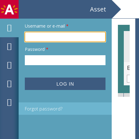
Asset
Username or e-mail
*
Password
*
Ex libris voor J.C.de Bruyn van Melis- en Mariekerke-Mackay door M.C.Escher
Forgot password?