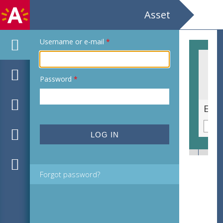
Asset
Username or e-mail
*
Password
*
Ex libris voor Antoni Martinez door P. Prat
Ex l
Forgot password?