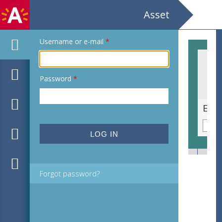
Asset
Username or e-mail
*
Password
*
Ex libris voor C. Cornelisse door Anton Pieck
Ex l
Forgot password?