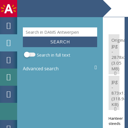
Search
Search form
Original:
jpg
-
Search in full text
2878x3
(3.05
Advanced search
MB)
jpg
-
873x12
(318.94
KB)
Hanteer
steeds