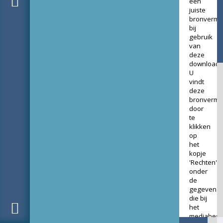
een
juiste
bronverme
bij
gebruik
van
deze
download.
U
vindt
deze
bronverme
door
te
klikken
op
het
kopje
'Rechten'
onder
de
gegevens
die bij
het
mediabest