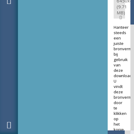
6450x4
(9.71
MB)
Hanteer
steeds
een
juiste
bronverme
bij
gebruik
van
deze
download.
U
vindt
deze
bronverme
door
te
klikken
op
het
kopje