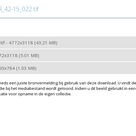
42-15_022.tif
: tif - 4772x3118 (43.21 MB)
772x3118 (5.01 MB)
200x784 (1.03 MB)
eeds een juiste bronvermelding bij gebruik van deze download. U vindt de
ie bij het mediabestand wordt getoond. Indien u dit beeld gebruikt in een
atie voor opname in de eigen collectie.