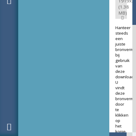
1919x2
(1.38
MB)
Hanteer
steeds
een
juiste
bronverme
bij
gebruik
van
deze
download.
U
vindt
deze
bronverme
door
te
klikken
op
het
kopje