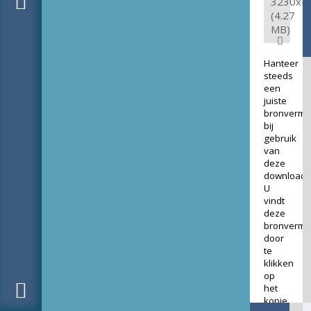
3230x4
(4.27
MB)
Hanteer
steeds
een
juiste
bronverme
bij
gebruik
van
deze
download.
U
vindt
deze
bronverme
door
te
klikken
op
het
kopje