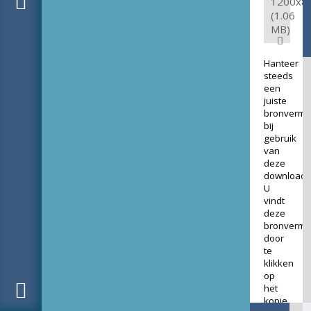
1200x8
(1.06
MB)
Hanteer
steeds
een
juiste
bronverme
bij
gebruik
van
deze
download.
U
vindt
deze
bronverme
door
te
klikken
op
het
kopje