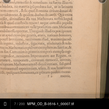
7
/
200
MPM_OD_B-0516-1_00007.tif