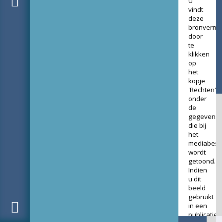
U
vindt
deze
bronverme
door
te
klikken
op
het
kopje
'Rechten'
onder
de
gegevens
die bij
het
mediabest
wordt
getoond.
Indien
u dit
beeld
gebruikt
in een
publicatie,