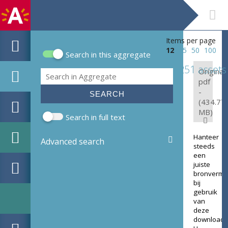
Items per page
12
25
50
100
Search in this aggregate
Search form
251 assets
Original:
Search
pdf
-
(434.77
MB)
Search in full text
Hanteer
Advanced search
steeds
een
juiste
bronverme
bij
gebruik
van
deze
download.