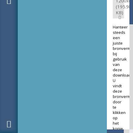
1200x8
(195.98
KB)
Hanteer
steeds
een
juiste
bronverme
bij
gebruik
van
deze
download.
U
vindt
deze
bronverme
door
te
klikken
op
het
kopje