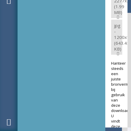
2277x2
(1.99
MB)
jpg
-
1200x1
(643.45
KB)
Hanteer
steeds
een
juiste
bronverme
bij
gebruik
van
deze
download.
U
vindt
deze