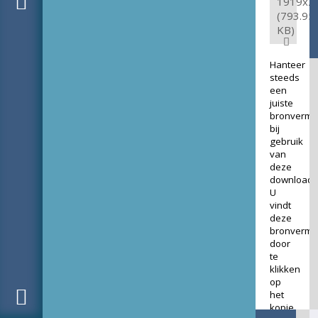
1919x2
(793.95
KB)
Hanteer
steeds
een
juiste
bronverme
bij
gebruik
van
deze
download.
U
vindt
deze
bronverme
door
te
klikken
op
het
kopje