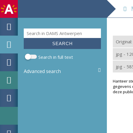
M 
Search
Search form
Original
jpg - 1
Search in full text
jpg - 5
Advanced search
Hanteer st
gegevens d
deze public