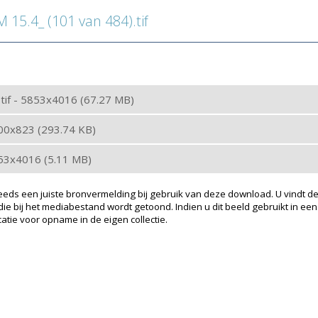
15.4_ (101 van 484).tif
: tif - 5853x4016 (67.27 MB)
200x823 (293.74 KB)
853x4016 (5.11 MB)
eeds een juiste bronvermelding bij gebruik van deze download. U vindt de
ie bij het mediabestand wordt getoond. Indien u dit beeld gebruikt in een
atie voor opname in de eigen collectie.