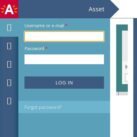
Asset
Username or e-mail
*
Password
*
Getuigenis of kunst? Walschap, Van Hoogenbemt, Elsschot
Het 
Forgot password?