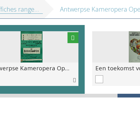
fiches range 22
Antwerpse Kameropera Openingsvoorstelling Met de Nederlandse creatie van De Ambassadrice Komische opera in 3 bedrijven door D.F.E. Auber Regie: Francine Bruylants