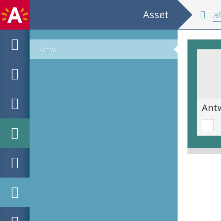
Asset
af
View
België / Kathedralen en stadhuizen / 1975 Europees Jaar voor het Bouwkundig Erfgoed