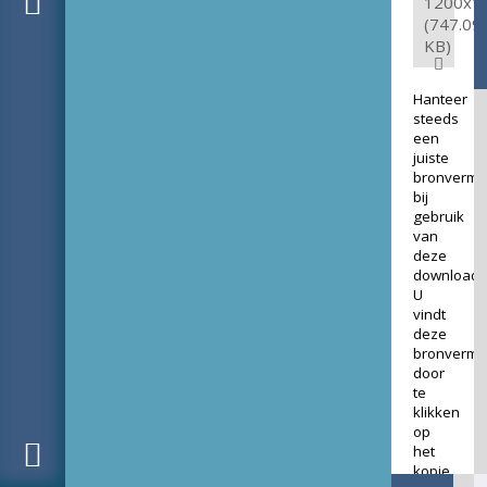
1200x1
(747.09
KB)
Hanteer
steeds
een
juiste
bronverme
bij
gebruik
van
deze
download.
U
vindt
deze
bronverme
door
te
klikken
op
het
kopje