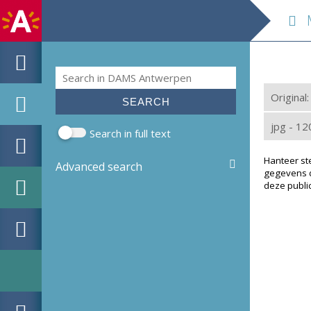
M
Search
Search form
Original
jpg - 1
Search in full text
Hanteer st
Advanced search
gegevens d
deze public