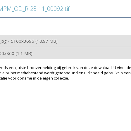
PM_OD_R-28-11_00092.tif
: jpg - 5160x3696 (10.97 MB)
200x860 (1.1 MB)
eeds een juiste bronvermelding bij gebruik van deze download. U vindt de
ie bij het mediabestand wordt getoond. Indien u dit beeld gebruikt in een
atie voor opname in de eigen collectie.