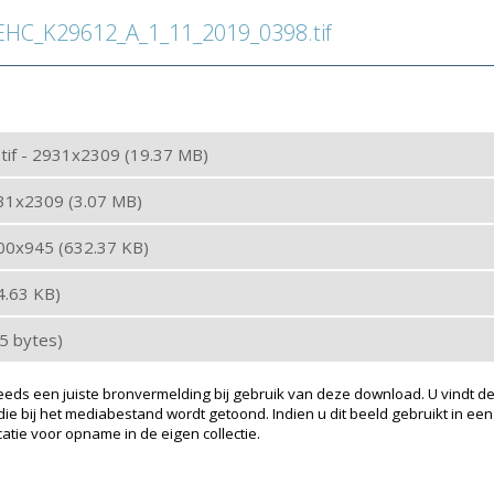
C_K29612_A_1_11_2019_0398.tif
: tif - 2931x2309 (19.37 MB)
931x2309 (3.07 MB)
200x945 (632.37 KB)
24.63 KB)
35 bytes)
eeds een juiste bronvermelding bij gebruik van deze download. U vindt de
ie bij het mediabestand wordt getoond. Indien u dit beeld gebruikt in een
atie voor opname in de eigen collectie.