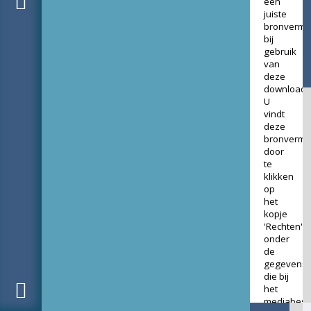
een
juiste
bronverme
bij
gebruik
van
deze
download.
U
vindt
deze
bronverme
door
te
klikken
op
het
kopje
'Rechten'
onder
de
gegevens
die bij
het
mediabest