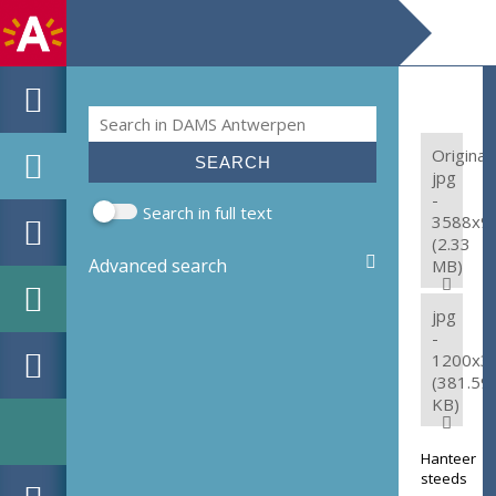
Search
Search form
Original:
jpg
-
Search in full text
3588x9
(2.33
Advanced search
MB)
jpg
-
1200x3
(381.59
KB)
Hanteer
steeds