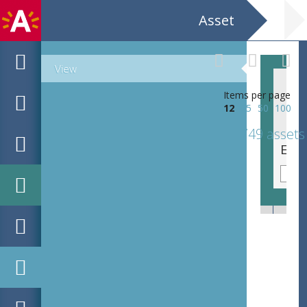
Asset
View
Items per page
12
25
50
100
749 assets
Eddy van Vliet heeft een pak aan en kijkt serieus naar voor.