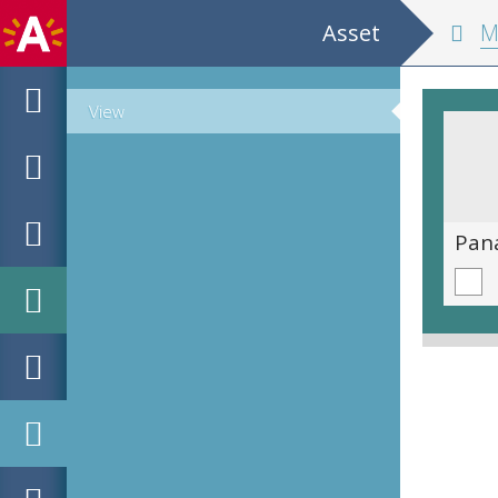
Asset
M 
View
Een jonge Paul Koeck Staat buiten. De Foto is getrokken van de zijkant. Hij kijkt naar links naar de camera