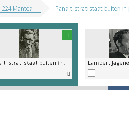
224 Manteau foto's
Panaït Istrati staat buiten in pak. Bovenlichaam en hoofd zijn te zien. Hij kijkt naar voor.