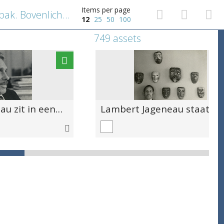
Items per page
Panaït Istrati staat buiten in pak. Bovenlichaam en hoofd zijn te zien. Hij kijkt naar voor.
12
25
50
100
749 assets
Lambert Jageneau zit in een zaal. De foto is getrokken van zijn rechterzijkant. Hij kijkt lachend naar voor.