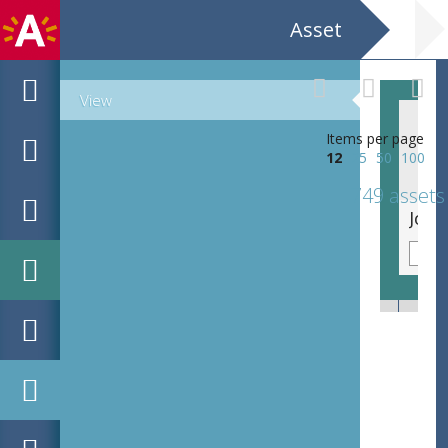
Asset
View
Items per page
12
25
50
100
749 assets
Hugo Claus, Pliet van Lishout, Rodolf de Buck, Johan Daisne en Gontran van Severen tijdens de tweede literaire beurs van de stad Gent.