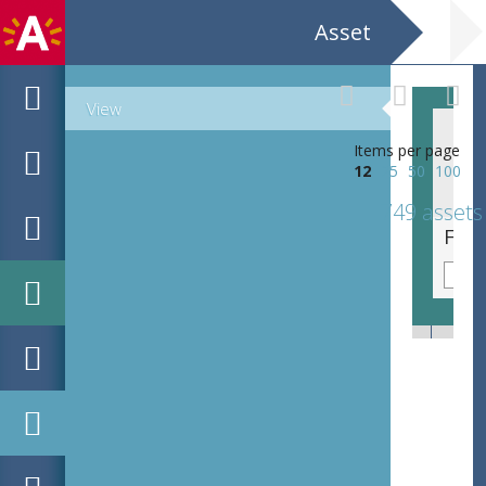
Asset
View
Items per page
12
25
50
100
749 assets
Foto van Greta Seghers in jas met handtas