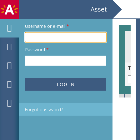
Asset
Username or e-mail
*
Password
*
Portret van een dame met grote hoed
Twe
Forgot password?