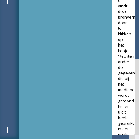
U
vindt
deze
bronverme
door
te
klikken
op
het
kopje
'Rechten'
onder
de
gegevens
die bij
het
mediabest
wordt
getoond.
Indien
u dit
beeld
gebruikt
in een
publicatie,