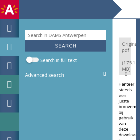
Search
Search form
Original:
pdf
-
Search in full text
(175.16
MB)
Advanced search
Hanteer
steeds
een
juiste
bronverme
bij
gebruik
van
deze
download.