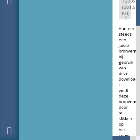
1200x1
(681.97
KB)
Hanteer
steeds
een
juiste
bronverme
bij
gebruik
van
deze
download.
U
vindt
deze
bronverme
door
te
klikken
op
het
kopje