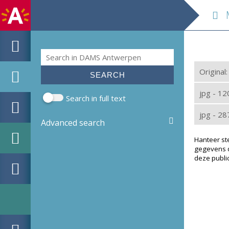
M
Search
Search form
Original
jpg - 1
Search in full text
jpg - 2
Advanced search
Hanteer st
gegevens d
deze public