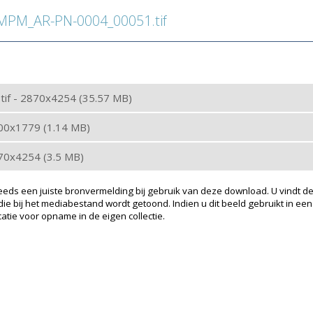
PM_AR-PN-0004_00051.tif
: tif - 2870x4254 (35.57 MB)
200x1779 (1.14 MB)
870x4254 (3.5 MB)
eeds een juiste bronvermelding bij gebruik van deze download. U vindt de
ie bij het mediabestand wordt getoond. Indien u dit beeld gebruikt in een
atie voor opname in de eigen collectie.