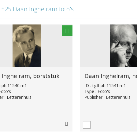
525 Daan Inghelram foto's
 Inghelram, borststuk
:lhph:11540:m1
ID : tg:lhph:11541:m1
Foto's
Type : Foto's
er : Letterenhuis
Publisher : Letterenhuis