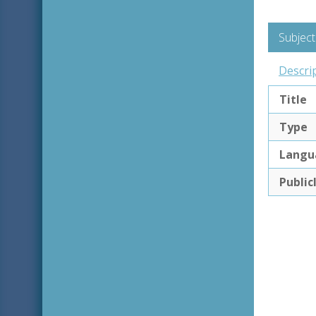
Subject
Descri
Title
Type
Langu
Public