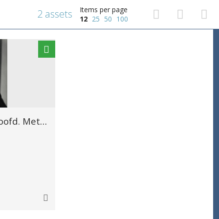
Items per page
2 assets
12
25
50
100
Daan Inghelram, hoofd. Met een pen in de hand.