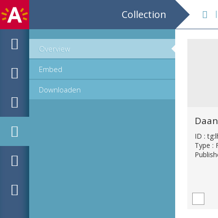
Collection
I 
Overview
Embed
Downloaden
Daan
ID : tg
Type : 
Publish