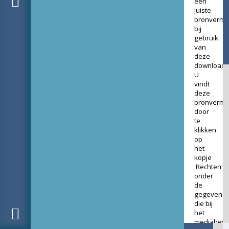
een
juiste
bronverme
bij
gebruik
van
deze
download.
U
vindt
deze
bronverme
door
te
klikken
op
het
kopje
'Rechten'
onder
de
gegevens
die bij
het
mediabest