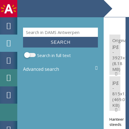
Search
Search form
Original:
jpg
-
Search in full text
3923x5
(8.18
Advanced search
MB)
jpg
-
815x12
(469.01
KB)
Hanteer
steeds