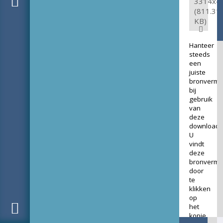
3314x4
(811.31
KB)
Hanteer
steeds
een
juiste
bronverme
bij
gebruik
van
deze
download.
U
vindt
deze
bronverme
door
te
klikken
op
het
kopje