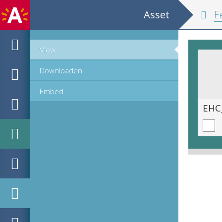
Asset
Een schoo
View
Downloaden
Embed
EHC_708156_2008_0033.tif
EHC