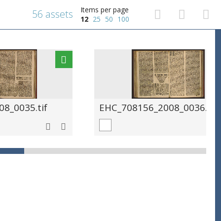
Items per page
56 assets
12
25
50
100
8_0035.tif
EHC_708156_2008_0036.tif