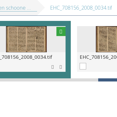
ne ende amoruese historie van Ponthus ende die schoone Sydonie
EHC_708156_2008_0034.tif
_708156_2008_0034.tif
EHC_708156_200