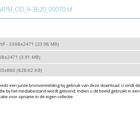
PM_OD_A-3620_00070.tif
: tif - 3368x2471 (23.98 MB)
368x2471 (3.91 MB)
200x880 (828.62 KB)
eeds een juiste bronvermelding bij gebruik van deze download. U vindt de
ie bij het mediabestand wordt getoond. Indien u dit beeld gebruikt in een
atie voor opname in de eigen collectie.