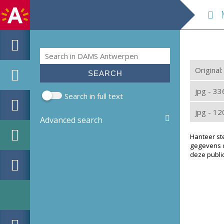
M
Search
Search form
Original
jpg - 3
Search in full text
jpg - 1
Advanced search
Hanteer st
gegevens d
deze public