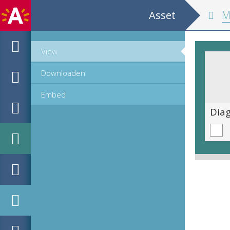
Asset
MPM
View
Downloaden
Embed
Deel van een kleurendiagram (p. 40 onderste deel)