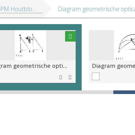
 Houtblokken Aguilonius
Diagram geometrische optica (p. 204 bovenaan) met een decoratief bloemmotief