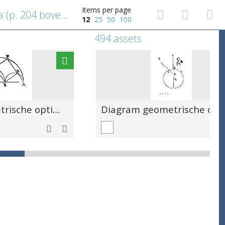
Items per page
Diagram geometrische optica (p. 204 bovenaan) met een decoratief bloemmotief
12
25
50
100
494 assets
Diagram geometrische optica (p. 253 onderaan, 254 bovenaan)